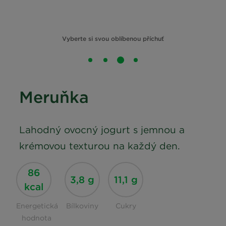
Vyberte si svou oblíbenou příchuť
Meruňka
Lahodný ovocný jogurt s jemnou a
krémovou texturou na každý den.
86
3,8 g
11,1 g
kcal
Energetická
Bílkoviny
Cukry
hodnota