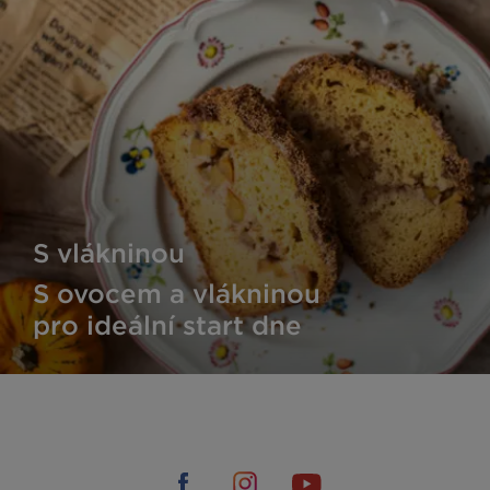
S vlákninou
S ovocem a vlákninou
pro ideální start dne