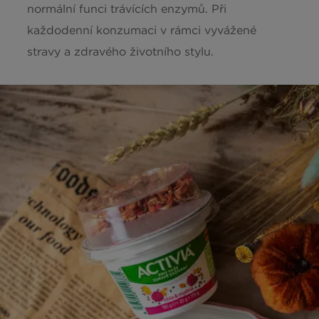
normální funci trávících enzymů. Při
každodenní konzumaci v rámci vyvážené
stravy a zdravého životního stylu.