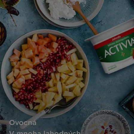
Ovocná
V mnoha lahodných