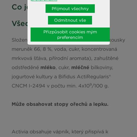
Co je uvnitř?
Sůl
0,13 g
Přijmout všechny
Odmítnout vše
Všechny ingredience
Vápník
124 mg (16%*)
Přizpůsobit cookies mým
*Referenční hodnota příjmu u průměrné dospělé osoby (8400 kJ/2000
preferencím
Složení:
mléko
, meruňková složka 12 % (kousky
kcal)
meruněk 66, 8 %, voda, cukr, koncentrovaná
mrkvová šťáva, přírodní aromata), zahuštěné
odstředěné
mléko
, cukr,
mléčné
bílkoviny,
jogurtové kultury a Bifidus ActiRegularis®
9
CNCM I-2494 v počtu min. 4x10
/100 g.
Může obsahovat stopy ořechů a lepku.
Activia obsahuje vápník, který přispívá k