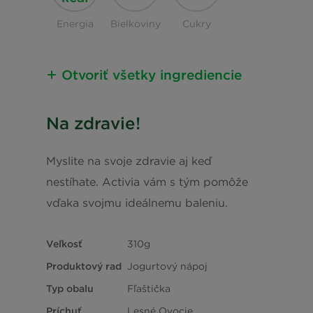
Energia
Bielkoviny
Cukry
Otvoriť všetky ingrediencie
Nutričné ​​informácie
Na zdravie!
Energia
254 kJ/60 kcal
Myslite na svoje zdravie aj keď
Tuky
0,9 g
nestíhate. Activia vám s tým pomôže
vďaka svojmu ideálnemu baleniu.
z toho Nasýtené mastné
0,5 g
kyseliny
Veľkosť
310g
Produktový rad
Jogurtový nápoj
Sacharidy
10,0 g
Typ obalu
Fľaštička
z toho Cukry
10,0 g
Príchuť
Lesné Ovocie