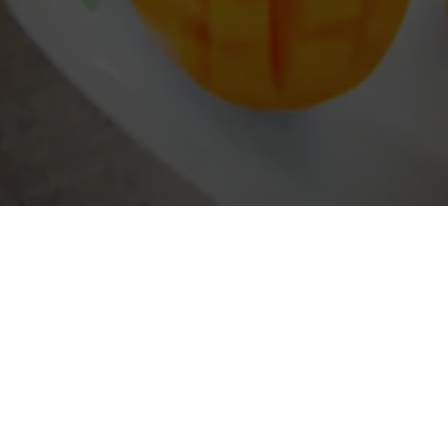
NAJČASTEJŠIE OTÁZKY
KONTAKTUJTE NÁS
VYHLÁSENIE O OCHRANE OSOBNÝCH ÚDAJOV