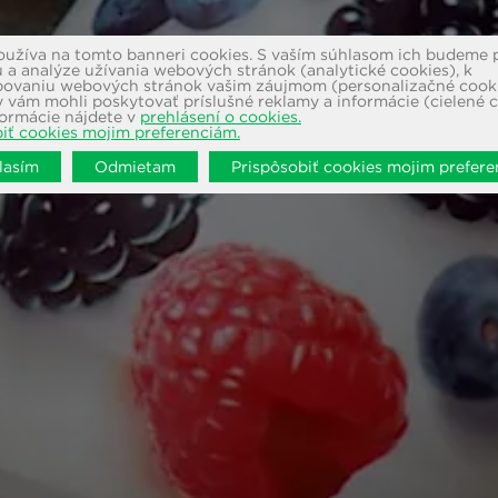
oužíva na tomto banneri cookies. S vaším súhlasom ich budeme 
 a analýze užívania webových stránok (analytické cookies), k
bovaniu webových stránok vašim záujmom (personalizačné cooki
 vám mohli poskytovať príslušné reklamy a informácie (cielené c
formácie nájdete v
prehlásení o cookies.
iť cookies mojim preferenciám.
lasím
Odmietam
Prispôsobiť cookies mojim prefer