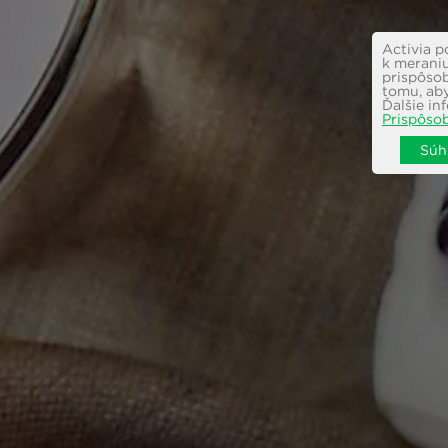
Activia p
k meraniu
prispôso
tomu, aby
Ďalšie in
Prispôsob
Súh