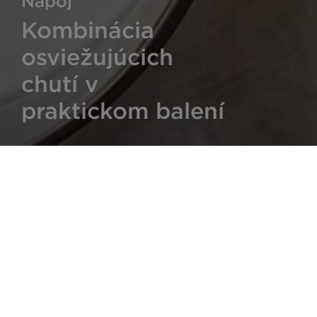
Nápoj
Kombinácia
osviežujúcich
chutí v
praktickom balení
PODMÍNKY POUŽITÍ