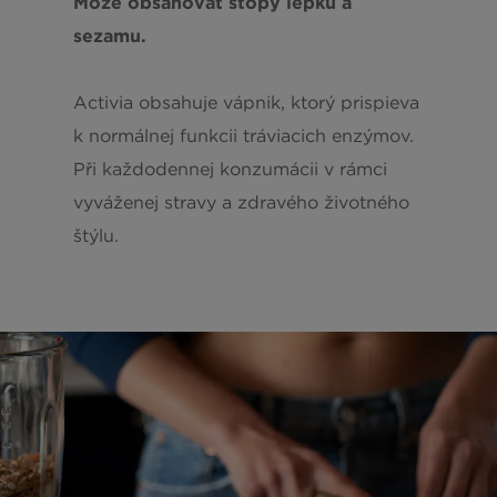
Môže obsahovať stopy lepku a
sezamu.
Activia obsahuje vápnik, ktorý prispieva
k normálnej funkcii tráviacich enzýmov.
Při každodennej konzumácii v rámci
vyváženej stravy a zdravého životného
štýlu.