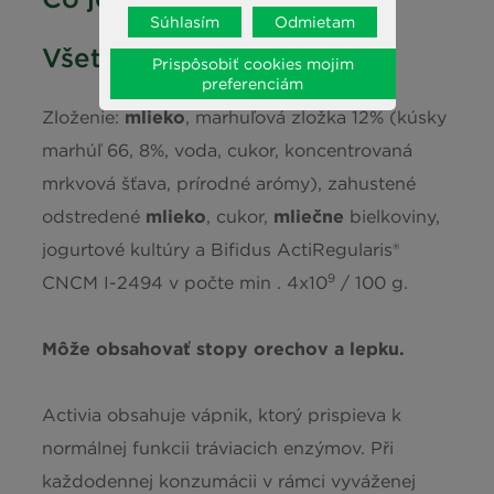
Súhlasím
Odmietam
Všetky ingrediencie
Vápnik
124 mg (16%*)
Prispôsobiť cookies mojim
preferenciám
*Referenčný príjem priemerného dospelého (8400 kJ / 2000 kcal)
Zloženie:
mlieko
, marhuľová zložka 12% (kúsky
marhúľ 66, 8%, voda, cukor, koncentrovaná
mrkvová šťava, prírodné arómy), zahustené
odstredené
mlieko
, cukor,
mliečne
bielkoviny,
jogurtové kultúry a Bifidus ActiRegularis®
9
CNCM I-2494 v počte min . 4x10
/ 100 g.
Môže obsahovať stopy orechov a lepku.
Activia obsahuje vápnik, ktorý prispieva k
normálnej funkcii tráviacich enzýmov. Při
každodennej konzumácii v rámci vyváženej