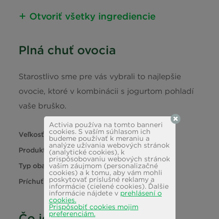
Otvoriť všetky ingrediencie
Nutričné ​​informácie
Plná chuť ovocia
Energia
360 kJ/86 kcal
Starostlivo sme pre vás vybrali to najlepšie
Tuky
2,7 g
ovocie, ktoré v kombinácii s jogurtom pohladí
vaše bruško.
z toho Nasycené mastné kyseliny
1,7 g
Activia používa na tomto banneri
cookies. S vaším súhlasom ich
Veľkosť
120g
budeme používať k meraniu a
Sacharidy
11,4 g
analýze užívania webových stránok
Produktový rad
Jogurt
(analytické cookies), k
prispôsobovaniu webových stránok
z toho Cukry
11,1 g
Typ obalu
Téglik
vašim záujmom (personalizačné
cookies) a k tomu, aby vám mohli
poskytovať príslušné reklamy a
Príchuť
Marhuľa
informácie (cielené cookies). Ďalšie
Bielkoviny
3,8 g
informácie nájdete v
prehlásení o
cookies.
Prispôsobiť cookies mojim
preferenciám.
Čo je vo vnútri?
Soľ
0,13 g