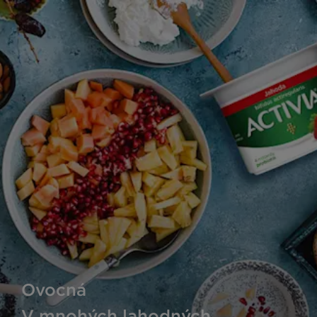
Ovocná
V mnohých lahodných